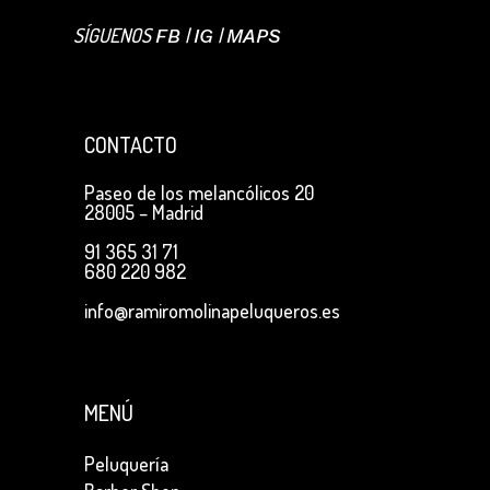
SÍGUENOS
|
|
FB
IG
MAPS
CONTACTO
Paseo de los melancólicos 20
28005 – Madrid
91 365 31 71
680 220 982
info@ramiromolinapeluqueros.es
MENÚ
Peluquería