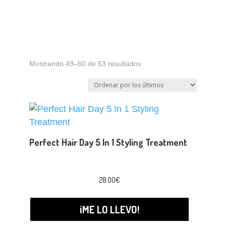
Ordenado
Mostrando 49–60 de 63 resultados
por
los
últimos
Perfect Hair Day 5 In 1 Styling Treatment
28.00
€
¡ME LO LLEVO!