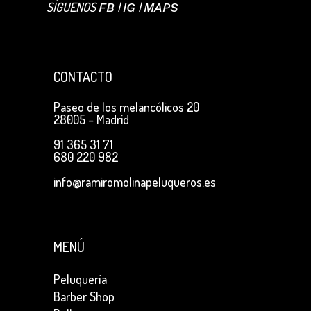
SÍGUENOS
|
|
FB
IG
MAPS
CONTACTO
Paseo de los melancólicos 20
28005 – Madrid
91 365 31 71
680 220 982
info@ramiromolinapeluqueros.es
MENÚ
Peluquería
Barber Shop