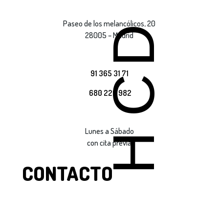
Paseo de los melancólicos, 20
D
28005 – Madrid
91 365 31 71
C
680 220 982
Lunes a Sábado
H
con cita previa
CONTACTO