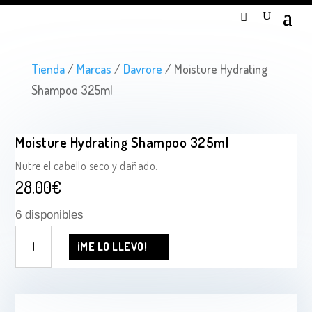
Tienda
/
Marcas
/
Davrore
/ Moisture Hydrating
Shampoo 325ml
Moisture Hydrating Shampoo 325ml
Nutre el cabello seco y dañado.
28.00
€
6 disponibles
Moisture
¡ME LO LLEVO!
Hydrating
Shampoo
325ml