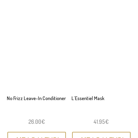
No Frizz Leave-In Conditioner
L´Essentiel Mask
26.00
€
41.95
€