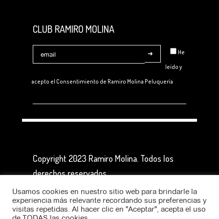
CLUB RAMIRO MOLINA
He
leído y
acepto el Consentimiento de
Ramiro Molina Peluquería
Copyright 2023 Ramiro Molina. Todos los
derechos reservados
Usamos cookies en nuestro sitio web para brindarle la
Diseño y Desarrollo Web:
PuntoJS
experiencia más relevante recordando sus preferencias y
visitas repetidas. Al hacer clic en "Aceptar", acepta el uso
de TODAS las cookies.