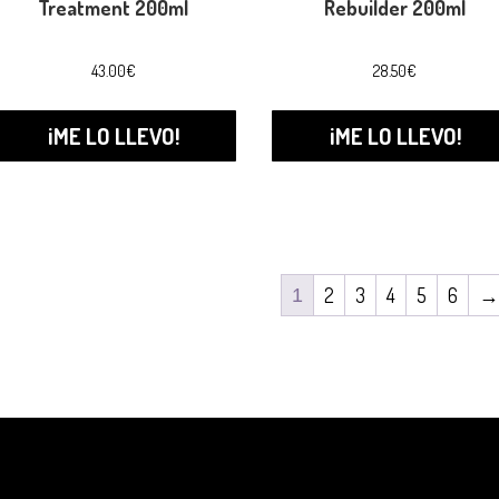
Treatment 200ml
Rebuilder 200ml
43.00
€
28.50
€
¡ME LO LLEVO!
¡ME LO LLEVO!
2
3
4
5
6
1