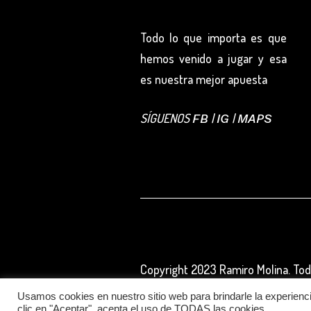
Todo lo que importa es que
hemos venido a jugar y esa
es nuestra mejor apuesta
SÍGUENOS
|
|
FB
IG
MAPS
Copyright 2023 Ramiro Molina. To
Diseño y Desarrollo Web:
PuntoJS
Usamos cookies en nuestro sitio web para brindarle la experienci
clic en "Aceptar", acepta el uso de TODAS las cookies.