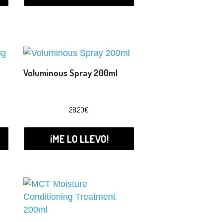
Voluminous Spray 200ml
28.20
€
¡ME LO LLEVO!