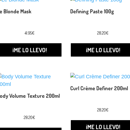
los
e Blonde Mask
Defining Paste 100g
últimos
41.95
€
28.20
€
¡ME LO LLEVO!
¡ME LO LLEVO!
Curl Crème Definer 200ml
ody Volume Texture 200ml
28.20
€
28.20
€
¡ME LO LLEVO!