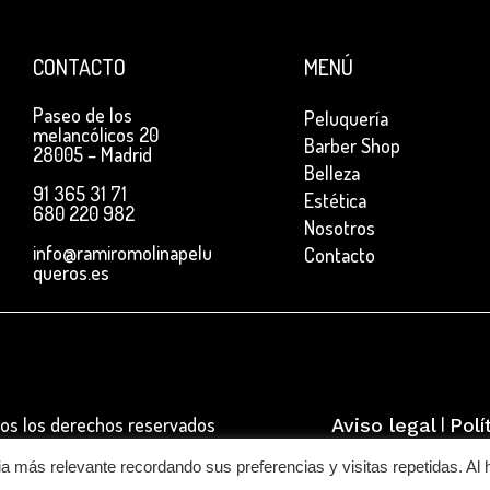
CONTACTO
MENÚ
Paseo de los
Peluquería
melancólicos 20
Barber Shop
28005 – Madrid
Belleza
91 365 31 71
Estética
680 220 982
Nosotros
info@ramiromolinapelu
Contacto
queros.es
dos los derechos reservados
|
Aviso legal
Polí
a más relevante recordando sus preferencias y visitas repetidas. Al 