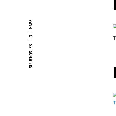
MAPS
|
IG
T
|
FB
SIGUENOS